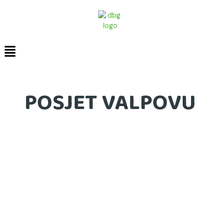
Skip
content
to
content
POSJET VALPOVU